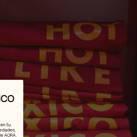
ICO
en tu
vedades,
.
de AORA