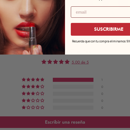
Email
SUSCRIBIRME
Recuerda que con tu compra eliminamos 9X e
Reseñas de Clientes
5.00 de 5
1
0
0
0
0
Escribir una reseña