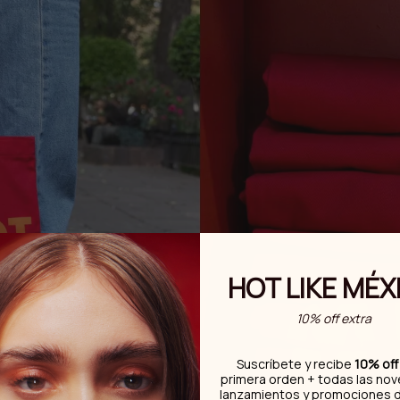
HOT LIKE MÉX
10% off extra
Suscríbete y recibe
10% off
primera orden + todas las no
lanzamientos y promociones 